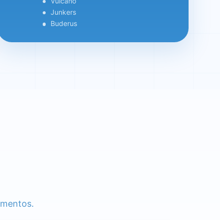
Vulcano
Junkers
Buderus
imentos.