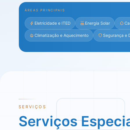
ÁREAS PRINCIPAIS
bolt
solar_power
water_drop
Eletricidade e ITED
Energia Solar
Ca
mode_heat
shield
Climatização e Aquecimento
Segurança e 
SERVIÇOS
Serviços Especi