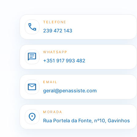
TELEFONE
call
239 472 143
WHATSAPP
chat
+351 917 993 482
EMAIL
mail
geral@penassiste.com
MORADA
location_on
Rua Portela da Fonte, nº10, Gavinhos